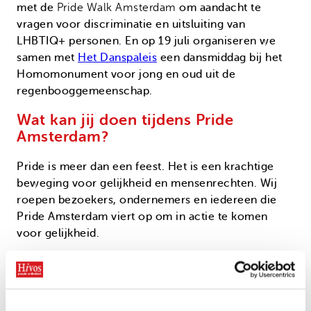
met de
Pride Walk Amsterdam
om aandacht te
vragen voor discriminatie en uitsluiting van
LHBTIQ+ personen. En op 19 juli organiseren we
samen met
Het Danspaleis
een dansmiddag bij het
Homomonument voor jong en oud uit de
regenbooggemeenschap.
Wat kan jij doen tijdens Pride
Amsterdam?
Pride is meer dan een feest. Het is een krachtige
beweging voor gelijkheid en mensenrechten. Wij
roepen bezoekers, ondernemers en iedereen die
Pride Amsterdam viert op om in actie te komen
voor gelijkheid.
Steeds meer
mensen, bedrijven en horeca
willen
met Pride iets doen om de LHBTIQ+ gemeenschap
te ondersteunen. Zo doneren verschillende
ondernemers een
deel van hun winst
tijdens Pride