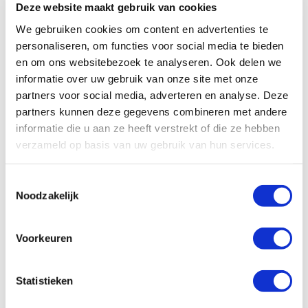
Deze website maakt gebruik van cookies
aan het werk van Hivos. Met een donatie draag je
We gebruiken cookies om content en advertenties te
direct bij aan de strijd voor gelijke rechten.
personaliseren, om functies voor social media te bieden
Samen kunnen we een verschil maken en een
en om ons websitebezoek te analyseren. Ook delen we
wereld creëren waarin iedereen zichzelf kan zijn.
informatie over uw gebruik van onze site met onze
Doe ook mee en steun ons werk voor LHBTIQ+
partners voor social media, adverteren en analyse. Deze
rechten wereldwijd!
partners kunnen deze gegevens combineren met andere
informatie die u aan ze heeft verstrekt of die ze hebben
Free to be Me
verzameld op basis van uw gebruik van hun services.
Hivos gelooft in een wereld waar ruimte is voor
Toestemmingsselectie
diversiteit. Waar je vrij bent om jezelf te zijn en waar
Noodzakelijk
je mag samenzijn met wie je wil. In meer dan 25
landen steunen wij bewegingen en moedige
mensen die vooropgaan in de strijd voor inclusie en
Voorkeuren
gelijke rechten. Bijvoorbeeld door belangrijke
projecten te financieren, activisten te trainen en
Statistieken
door organisaties samen te brengen zodat ze van
elkaar kunnen leren.
Lees hier meer over ons werk
.