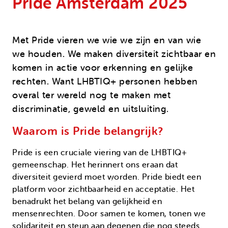
Pride Amsterdam 2025
Onze successen
Noodfonds voor activisten
Jaarverslag
Veelgestelde vragen
Met Pride vieren we wie we zijn en van wie
we houden. We maken diversiteit zichtbaar en
Contact
komen in actie voor erkenning en gelijke
rechten. Want LHBTIQ+ personen hebben
overal ter wereld nog te maken met
discriminatie, geweld en uitsluiting.
Waarom is Pride belangrijk?
Pride is een cruciale viering van de LHBTIQ+
gemeenschap. Het herinnert ons eraan dat
diversiteit gevierd moet worden. Pride biedt een
platform voor zichtbaarheid en acceptatie. Het
benadrukt het belang van gelijkheid en
mensenrechten. Door samen te komen, tonen we
solidariteit en steun aan degenen die nog steeds