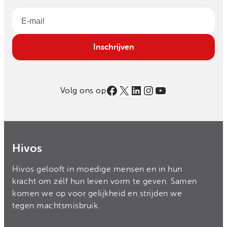
Email
Inschrijven
Facebook
X
LinkedIn
Instagram
YouTube
Volg ons op
Hivos
Hivos gelooft in moedige mensen en in hun
kracht om zélf hun leven vorm te geven. Samen
komen we op voor gelijkheid en strijden we
tegen machtsmisbruik.