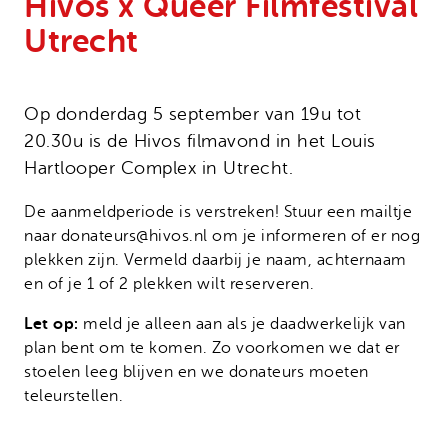
Hivos x Queer Filmfestival
Onze successen
Noodfonds voor activisten
Utrecht
Jaarverslag
Veelgestelde vragen
Contact
Op donderdag 5 september van 19u tot
20.30u is de Hivos filmavond in het Louis
Hartlooper Complex in Utrecht.
De aanmeldperiode is verstreken! Stuur een mailtje
naar donateurs@hivos.nl om je informeren of er nog
plekken zijn. Vermeld daarbij je naam, achternaam
en of je 1 of 2 plekken wilt reserveren.
Let op:
meld je alleen aan als je daadwerkelijk van
plan bent om te komen. Zo voorkomen we dat er
stoelen leeg blijven en we donateurs moeten
teleurstellen.