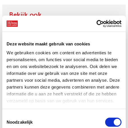
Bekijk ook
Hoe een jonge ondernemer
Opstaan voor LHBTIQ+
voedsel redt in Zimbabwe
Deze website maakt gebruik van cookies
rechten is belangrijker dan
ooit
We gebruiken cookies om content en advertenties te
personaliseren, om functies voor social media te bieden
en om ons websitebezoek te analyseren. Ook delen we
informatie over uw gebruik van onze site met onze
partners voor social media, adverteren en analyse. Deze
partners kunnen deze gegevens combineren met andere
informatie die u aan ze heeft verstrekt of die ze hebben
Nieuwe mogelijkheden voor
verzameld op basis van uw gebruik van hun services.
vrouwen in Zimbabwe
Toestemmingsselectie
Noodzakelijk