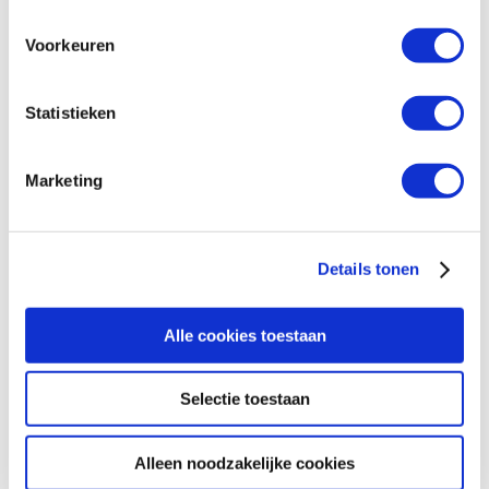
Voorkeuren
Statistieken
Marketing
Blijf op de hoogte
Schrijf je in en ontvang iedere maand verhalen van
Details tonen
moedige mensen in je mailbox.
Alle cookies toestaan
Email
Selectie toestaan
Inschrijven
Alleen noodzakelijke cookies