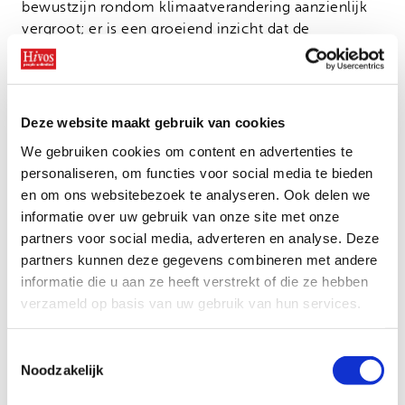
bewustzijn rondom klimaatverandering aanzienlijk
vergroot; er is een groeiend inzicht dat de
klimaatcrisis niet alleen milieuprobleem is, maar
ook een rechtsvaardigheidskwestie.
“Met het introduceren van duurzame
Deze website maakt gebruik van cookies
landbouwpraktijken helpen we gemeenschappen
We gebruiken cookies om content en advertenties te
om zich aan te passen aan de nieuwe
personaliseren, om functies voor social media te bieden
klimaatomstandigheden. Ook zorgen we voor
en om ons websitebezoek te analyseren. Ook delen we
informatie over duurzamere hulpbronnen, zoals het
informatie over uw gebruik van onze site met onze
gebruik van twijgen in plaats van houtskool als
partners voor social media, adverteren en analyse. Deze
brandstof.
partners kunnen deze gegevens combineren met andere
“Het meest trots ben ik misschien wel op hoe we
informatie die u aan ze heeft verstrekt of die ze hebben
mensen ondersteunen om beter te lobbyen bij
verzameld op basis van uw gebruik van hun services.
lokale leiders. We leren hen hoe ze hun leiders
effectief kunnen benaderen en op een duidelijke
Toestemmingsselectie
manier de klimaatproblemen kunnen uitleggen waar
Noodzakelijk
ze mee te maken hebben. Dit vergroot de kans op