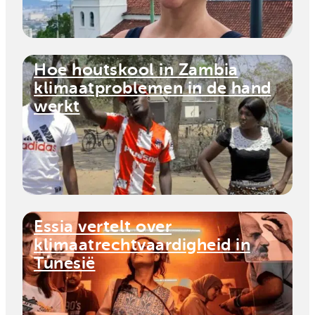
Hoe houtskool in Zambia
klimaatproblemen in de hand
werkt
Essia vertelt over
klimaatrechtvaardigheid in
Tunesië