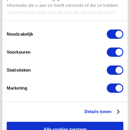
Zij maken het verschil in de strijd tegen
informatie die u aan ze heeft verstrekt of die ze hebben
ongelijkheid én klimaatverandering. Help je mee?
verzameld op basis van uw gebruik van hun services.
Toestemmingsselectie
Noodzakelijk
Bekijk ook
Voorkeuren
Everlyne heeft een eigen
onderneming in lampen en
andere producten op zonne-
Statistieken
energie.
Marketing
Details tonen
Diarriétou heeft haar eigen
landbouwbedrijf dat draait op
Alle cookies toestaan