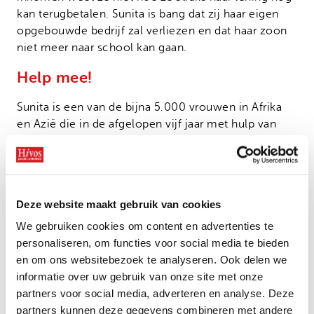
kan terugbetalen. Sunita is bang dat zij haar eigen
opgebouwde bedrijf zal verliezen en dat haar zoon
niet meer naar school kan gaan.
Help mee!
Sunita is een van de bijna 5.000 vrouwen in Afrika
en Azië die in de afgelopen vijf jaar met hulp van
ENERGIA en partners een eigen bedrijf is gestart.
Met hun duurzame ondernemingen werken deze
vrouwen aan een schonere wereld. En zijn ze een
voorbeeld voor vrouwen en meisjes in hun
Deze website maakt gebruik van cookies
omgeving.
We gebruiken cookies om content en advertenties te
Door de coronapandemie dreigt dat allemaal in te
personaliseren, om functies voor social media te bieden
storten. Met ons Solidariteitsfonds we ervoor dat
en om ons websitebezoek te analyseren. Ook delen we
Sunita en andere ondernemende vrouwen de crisis
informatie over uw gebruik van onze site met onze
doorkomen.
partners voor social media, adverteren en analyse. Deze
partners kunnen deze gegevens combineren met andere