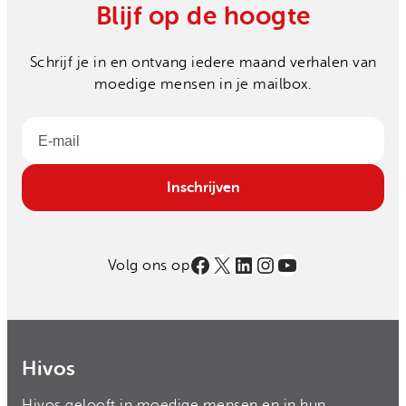
Blijf op de hoogte
Schrijf je in en ontvang iedere maand verhalen van
moedige mensen in je mailbox.
Email
Inschrijven
Facebook
X
LinkedIn
Instagram
YouTube
Volg ons op
Hivos
Hivos gelooft in moedige mensen en in hun