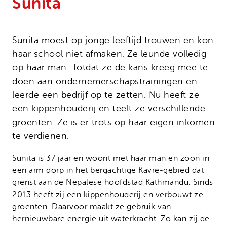
Sunita
Onze successen
Noodfonds voor activisten
Jaarverslag
Veelgestelde vragen
Sunita moest op jonge leeftijd trouwen en kon
haar school niet afmaken. Ze leunde volledig
Contact
op haar man. Totdat ze de kans kreeg mee te
doen aan ondernemerschapstrainingen en
leerde een bedrijf op te zetten. Nu heeft ze
een kippenhouderij en teelt ze verschillende
groenten. Ze is er trots op haar eigen inkomen
te verdienen.
Sunita is 37 jaar en woont met haar man en zoon in
een arm dorp in het bergachtige Kavre-gebied dat
grenst aan de Nepalese hoofdstad Kathmandu. Sinds
2013 heeft zij een kippenhouderij en verbouwt ze
groenten. Daarvoor maakt ze gebruik van
hernieuwbare energie uit waterkracht. Zo kan zij de