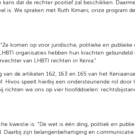
e kans dat de rechter positief zal beschikken. Daarm
sueel is. We spraken met Ruth Kimani, onze program
. “Ze komen op voor juridische, politieke en publie
ien LHBTI organisaties hebben hun krachten gebunde
oorvechter van LHBTI rechten in Kenia.”
g van de artikelen 162, 163 en 165 van het Keniaanse
. Hivos speelt hierbij een ondersteunende rol door 
rbij richten we ons op vier hoofddoelen: rechtsbijst
he kwestie is. “De wet is één ding, politiek en publiek
l. Daarbij zijn belangenbehartiging en communicatie