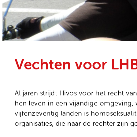
Onze organisatie
Moedige mensen
Hivos in je testament
Onze successen
Noodfonds voor activisten
Jaarverslag
Veelgestelde vragen
Contact
Vechten voor LHB
Al jaren strijdt Hivos voor het recht va
hen leven in een vijandige omgeving, w
vijfenzeventig landen is homoseksualite
organisaties, die naar de rechter zijn