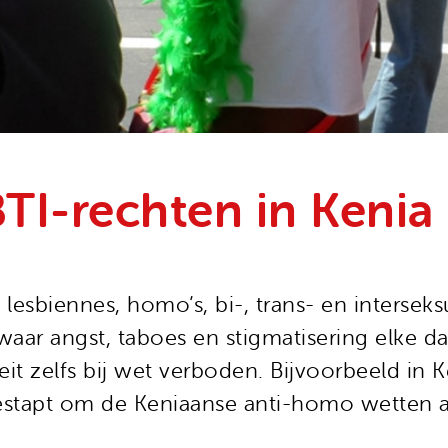
TI-rechten in Kenia
n lesbiennes, homo’s, bi-, trans- en intersek
aar angst, taboes en stigmatisering elke d
it zelfs bij wet verboden. Bijvoorbeeld in K
 gestapt om de Keniaanse anti-homo wetten a