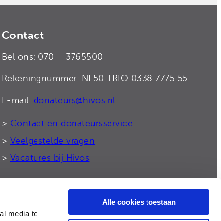
Contact
Bel ons: 070 – 3765500
Rekeningnummer: NL50 TRIO 0338 7775 55
E-mail:
donateurs@hivos.nl
>
Contact en donateursservice
>
Veelgestelde vragen
>
Vacatures bij Hivos
Alle cookies toestaan
© 2026 Hivos
al media te