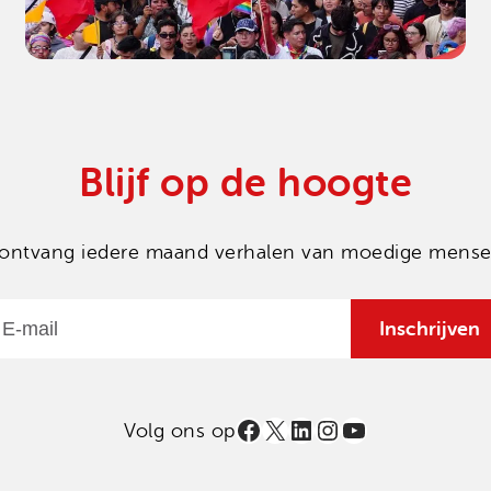
Blijf op de hoogte
en ontvang iedere maand verhalen van moedige mensen
Email
Inschrijven
Facebook
X
LinkedIn
Instagram
YouTube
Volg ons op