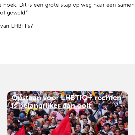
e hoek. Dit is een grote stap op weg naar een samenl
of geweld.”
 van LHBTI’s?
Opstaan voor LHBTIQ+ rechten
is belangrijker dan ooit