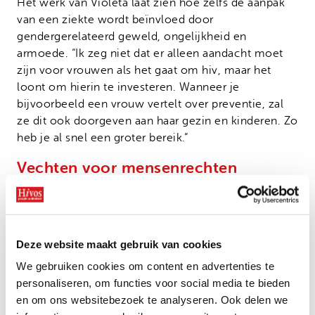
Het werk van Violeta laat zien hoe zelfs de aanpak
van een ziekte wordt beïnvloed door
gendergerelateerd geweld, ongelijkheid en
armoede. “Ik zeg niet dat er alleen aandacht moet
zijn voor vrouwen als het gaat om hiv, maar het
loont om hierin te investeren. Wanneer je
bijvoorbeeld een vrouw vertelt over preventie, zal
ze dit ook doorgeven aan haar gezin en kinderen. Zo
heb je al snel een groter bereik.”
Vechten voor mensenrechten
Voor Violeta is de steun van Hivos erg belangrijk
voor politieke belangenbehartiging en ook voor
training van teams binnen haar organisatie. “Veel
Deze website maakt gebruik van cookies
donoren willen wel betalen om hiv-tests aan te
bieden, maar om te vechten voor mensenrechten is
We gebruiken cookies om content en advertenties te
een heel ander verhaal. Hivos staat daar gelukkig
personaliseren, om functies voor social media te bieden
wél voor open.”
en om ons websitebezoek te analyseren. Ook delen we