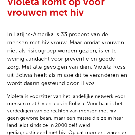
Violeta komt op voor
Onze successen
Noodfonds voor activisten
vrouwen met hiv
Jaarverslag
Veelgestelde vragen
Contact
In Latijns-Amerika is 33 procent van de
mensen met hiv vrouw. Maar omdat vrouwen
niet als risicogroep worden gezien, is er te
weinig aandacht voor preventie en goede
zorg. Met alle gevolgen van dien. Violeta Ross
uit Bolivia heeft als missie dit te veranderen en
wordt daarin gesteund door Hivos.
Violeta is voorzitter van het landelijke netwerk voor
mensen met hiv en aids in Bolivia. Voor haar is het
verdedigen van de rechten van mensen met hiv
geen gewone baan, maar een missie die ze in haar
land leidt sinds ze in 2000 zelf werd
gediagnosticeerd met hiv. Op dat moment waren er