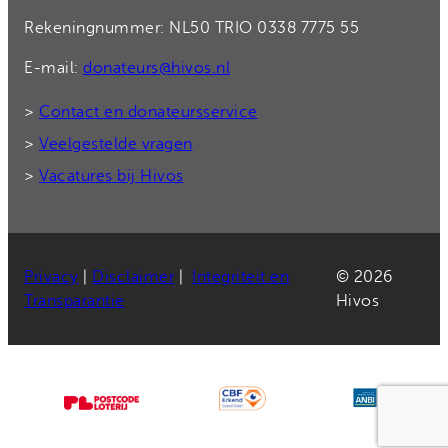
Rekeningnummer: NL50 TRIO 0338 7775 55
E-mail:
donateurs@hivos.nl
>
Contact en donateursservice
>
Veelgestelde vragen
>
Vacatures bij Hivos
Privacy
|
Disclaimer
|
Integriteit en
© 2026
Transparantie
Hivos