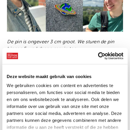
De pin is ongeveer 3 cm groot. We sturen de pin
binnen 5 werkdagen naar je toe.
Deze website maakt gebruik van cookies
Bekijk ook
We gebruiken cookies om content en advertenties te
personaliseren, om functies voor social media te bieden
Hoe een jonge ondernemer
en om ons websitebezoek te analyseren. Ook delen we
Opstaan voor LHBTIQ+
voedsel redt in Zimbabwe
informatie over uw gebruik van onze site met onze
rechten is belangrijker dan
partners voor social media, adverteren en analyse. Deze
ooit
partners kunnen deze gegevens combineren met andere
informatie die u aan ze heeft verstrekt of die ze hebben