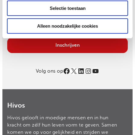
Schrijf je in en ontvang iedere maand verhalen van
Selectie toestaan
moedige mensen in je mailbox.
Alleen noodzakelijke cookies
Email
Inschrijven
Facebook
X
LinkedIn
Instagram
YouTube
Volg ons op
Hivos
Hivos gelooft in moedige mensen en in hun
kracht om zélf hun leven vorm te geven. Samen
komen we op voor gelijkheid en strijden we