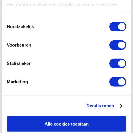
verzameld op basis van uw gebruik van hun services.
Toestemmingsselectie
Noodzakelijk
Nieuwe mogelijkheden voor
vrouwen in Zimbabwe
Voorkeuren
Statistieken
Marketing
Details tonen
Blijf op de hoogte
Alle cookies toestaan