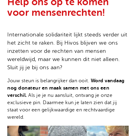
Help ons op te komen
Onze successen
Noodfonds voor activisten
voor mensenrechten!
Jaarverslag
Veelgestelde vragen
Contact
Internationale solidariteit lijkt steeds verder uit
het zicht te raken. Bij Hivos blijven we ons
inzetten voor de rechten van mensen
wereldwijd, maar we kunnen dit niet alleen.
Sluit jij je bij ons aan?
Word vandaag
Jouw steun is belangrijker dan ooit.
nog donateur en maak samen met ons een
verschil.
Als je je nu aansluit, ontvang je onze
exclusieve pin. Daarmee kun je laten zien dat jij
staat voor een gelijkwaardige en rechtvaardige
wereld.