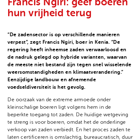
Francis Ngiri: geef boeren
Onze successen
Noodfonds voor activisten
hun vrijheid terug
Jaarverslag
Veelgestelde vragen
“De zadensector is op verschillende manieren
Contact
verpest”, zegt Francis Ngiri, boer in Kenia. “De
regering heeft inheemse zaden verwaarloosd en
de nadruk gelegd op hybride varianten, waarvan
de meeste niet bestand zijn tegen snel wisselende
weersomstandigheden en klimaatverandering.”
Eenzijdige landbouw en afnemende
voedseldiversiteit is het gevolg.
De oorzaak van de extreme armoede onder
kleinschalige boeren ligt volgens hem in de
beperkte toegang tot zaden. De huidige wetgeving
te streng is voor boeren, omdat het de onderlinge
verkoop van zaden verbiedt. En het proces zaden te
laten certificeren is omslachtig, bureaucratisch, duur