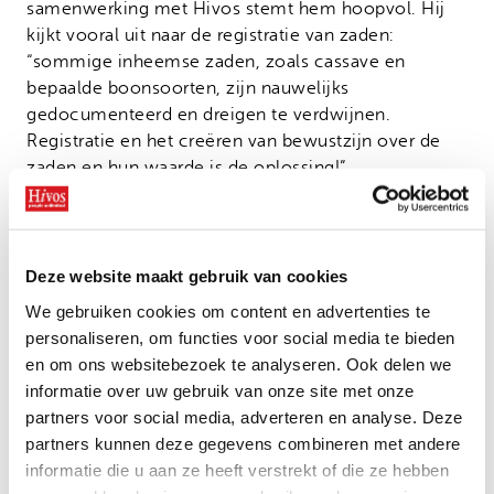
samenwerking met Hivos stemt hem hoopvol. Hij
kijkt vooral uit naar de registratie van zaden:
“sommige inheemse zaden, zoals cassave en
bepaalde boonsoorten, zijn nauwelijks
gedocumenteerd en dreigen te verdwijnen.
Registratie en het creëren van bewustzijn over de
zaden en hun waarde is de oplossing!”
Help je mee boeren de controle over zaden terug te
geven? Samen kunnen we de macht van grote
zaaigoedbedrijven doorbreken!
Deze website maakt gebruik van cookies
Doneer nu
We gebruiken cookies om content en advertenties te
personaliseren, om functies voor social media te bieden
“Registratie is de doorbraak naar de
en om ons websitebezoek te analyseren. Ook delen we
vrijheid van boeren in de zadensector en
informatie over uw gebruik van onze site met onze
de juiste manier om zaaigoed- en
partners voor social media, adverteren en analyse. Deze
voedselzekerheid te bereiken.”
partners kunnen deze gegevens combineren met andere
informatie die u aan ze heeft verstrekt of die ze hebben