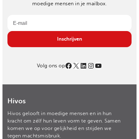
moedige mensen in je mailbox.
Email
Inschrijven
Facebook
X
LinkedIn
Instagram
YouTube
Volg ons op
Hivos
Hivos gelooft in moedige mensen en in hun
kracht om zélf hun leven vorm te geven. Samen
komen we op voor gelijkheid en strijden we
tegen machtsmisbruik.