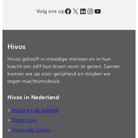
Facebook
X
LinkedIn
Instagram
YouTube
Volg ons op
Hivos
Hivos gelooft in moedige mensen en in hun
kracht om zélf hun leven vorm te geven. Samen
komen we op voor gelijkheid en strijden we
tegen machtsmisbruik.
Hivos in Nederland
>
Hivos en de politiek
>
Onze visie
>
Postcode Loterij