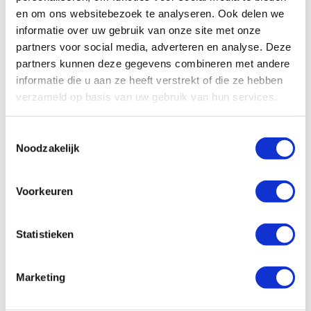
en om ons websitebezoek te analyseren. Ook delen we
informatie over uw gebruik van onze site met onze
partners voor social media, adverteren en analyse. Deze
Bekijk ook
partners kunnen deze gegevens combineren met andere
informatie die u aan ze heeft verstrekt of die ze hebben
Hoe een jonge ondernemer
verzameld op basis van uw gebruik van hun services.
Opstaan voor LHBTIQ+
voedsel redt in Zimbabwe
rechten is belangrijker dan
Toestemmingsselectie
ooit
Noodzakelijk
Voorkeuren
Statistieken
Nieuwe mogelijkheden voor
vrouwen in Zimbabwe
Marketing