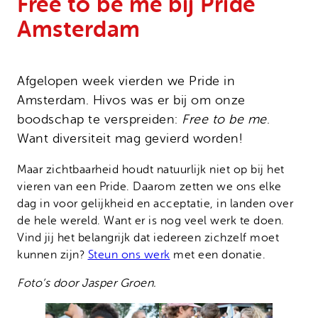
Free to be me bij Pride
Onze successen
Noodfonds voor activisten
Amsterdam
Jaarverslag
Veelgestelde vragen
Contact
Afgelopen week vierden we Pride in
Amsterdam. Hivos was er bij om onze
boodschap te verspreiden:
Free to be me
.
Want diversiteit mag gevierd worden!
Maar zichtbaarheid houdt natuurlijk niet op bij het
vieren van een Pride. Daarom zetten we ons elke
dag in voor gelijkheid en acceptatie, in landen over
de hele wereld. Want er is nog veel werk te doen.
Vind jij het belangrijk dat iedereen zichzelf moet
kunnen zijn?
Steun ons werk
met een donatie.
Foto’s door Jasper Groen.