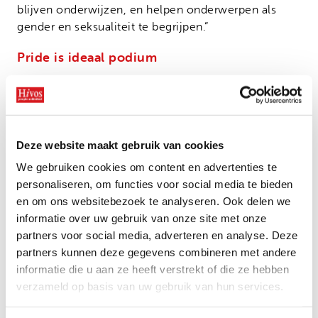
blijven onderwijzen, en helpen onderwerpen als
gender en seksualiteit te begrijpen.”
Pride is ideaal podium
Daarom is het werk van CODIVA nog altijd nodig in
Timor-Leste: de organisatie is cruciaal in het trekken
van de aandacht van mensen om dit onderwerp in
de schijnwerpers te blijven zetten. Ook verzorgt
Deze website maakt gebruik van cookies
CODIVA in de lokale taal verschillende cursussen en
workshops bij de plaatselijke politie, militairen en
We gebruiken cookies om content en advertenties te
lokale ambtenaren op het gebied van seksuele
personaliseren, om functies voor social media te bieden
oriëntatie en genderidentiteit.
en om ons websitebezoek te analyseren. Ook delen we
informatie over uw gebruik van onze site met onze
De komende Pride is ook een manier. Het is een
partners voor social media, adverteren en analyse. Deze
ideaal podium voor de LHBTI-gemeenschap om
partners kunnen deze gegevens combineren met andere
publiek zichtbaar en zichzelf te kunnen zijn. Dat zou
informatie die u aan ze heeft verstrekt of die ze hebben
in bijvoorbeeld het conservatieve buurland
verzameld op basis van uw gebruik van hun services.
Indonesië niet kunnen, zegt Jonta. “Maar hier in
Timor-Leste is er hoop. Zo gaf de minister-president