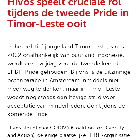
Hivos speelt cruciale rol
Onze successen
Noodfonds voor activisten
tijdens de tweede Pride in
Jaarverslag
Timor-Leste ooit
Veelgestelde vragen
Contact
In het relatief jonge land Timor-Leste, sinds
2002 onafhankelijk van buurland Indonesië,
wordt deze vrijdag voor de tweede keer de
LHBTI Pride gehouden. Bij ons is de uitzinnige
botenparade in Amsterdam inmiddels niet
meer weg te denken, maar in Timor-Leste
woedt nog steeds een hevige strijd voor
acceptatie van minderheden, óók tijdens de
komende Pride.
Hivos steunt daar CODIVA (Coalition for Diversity
and Action), de enige plaatselijke LHBTI-organisatie.