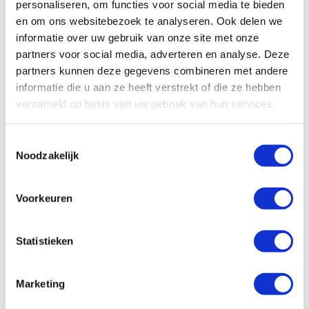
personaliseren, om functies voor social media te bieden
we sterker staan om verschillende betrokken
en om ons websitebezoek te analyseren. Ook delen we
partijen aan te spreken op hun rol om
informatie over uw gebruik van onze site met onze
gendergelijkheid na te streven;
partners voor social media, adverteren en analyse. Deze
we wereldwijd in de politiek vrouwenrechten
partners kunnen deze gegevens combineren met andere
op de kaart zetten.
informatie die u aan ze heeft verstrekt of die ze hebben
verzameld op basis van uw gebruik van hun services.
Hoe meer mensen opstaan tegen
genderongelijkheid, hoe sterker de positie van
vrouwen wordt.
Toestemmingsselectie
Noodzakelijk
Lees Janepher’s
hele verhaal hier
.
Voorkeuren
Bekijk ook
Statistieken
De schaduwkant van de
Marketing
Valentijnsroos