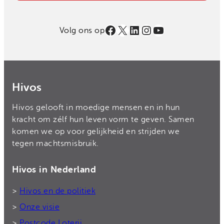
Facebook
X
LinkedIn
Instagram
YouTube
Volg ons op
Hivos
Hivos gelooft in moedige mensen en in hun
kracht om zélf hun leven vorm te geven. Samen
komen we op voor gelijkheid en strijden we
tegen machtsmisbruik.
Hivos in Nederland
>
Hivos en de politiek
>
Onze visie
>
Postcode Loterij