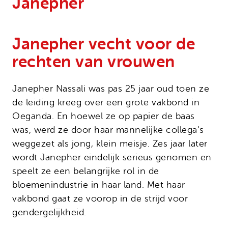
Janepher
Onze successen
Noodfonds voor activisten
Jaarverslag
Janepher vecht voor de
Veelgestelde vragen
rechten van vrouwen
Contact
Janepher Nassali was pas 25 jaar oud toen ze
de leiding kreeg over een grote vakbond in
Oeganda. En hoewel ze op papier de baas
was, werd ze door haar mannelijke collega’s
weggezet als jong, klein meisje. Zes jaar later
wordt Janepher eindelijk serieus genomen en
speelt ze een belangrijke rol in de
bloemenindustrie in haar land. Met haar
vakbond gaat ze voorop in de strijd voor
gendergelijkheid.