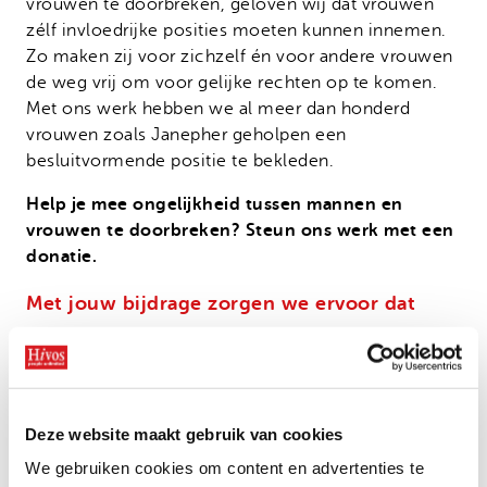
vrouwen te doorbreken, geloven wij dat vrouwen
zélf invloedrijke posities moeten kunnen innemen.
Zo maken zij voor zichzelf én voor andere vrouwen
de weg vrij om voor gelijke rechten op te komen.
Met ons werk hebben we al meer dan honderd
vrouwen zoals Janepher geholpen een
besluitvormende positie te bekleden.
Help je mee ongelijkheid tussen mannen en
vrouwen te doorbreken? Steun ons werk met een
donatie.
Met jouw bijdrage zorgen we ervoor dat
we meer vrouwen zoals Janepher kunnen
helpen een hogere positie te bekleden, waarin
zij zich kunnen uitspreken voor
vrouwenrechten;
Deze website maakt gebruik van cookies
we ons samen met deze vrouwen kunnen
We gebruiken cookies om content en advertenties te
inzetten voor een gelijkwaardige samenleving;