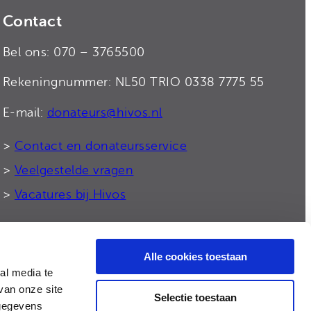
Contact
Bel ons: 070 – 3765500
Rekeningnummer: NL50 TRIO 0338 7775 55
E-mail:
donateurs@hivos.nl
>
Contact en donateursservice
>
Veelgestelde vragen
>
Vacatures bij Hivos
Alle cookies toestaan
© 2026 Hivos
al media te
van onze site
Selectie toestaan
 gegevens