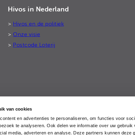
Hivos in Nederland
>
Hivos en de politiek
>
Onze visie
>
Postcode Loterij
ik van cookies
tie
ontent en advertenties te personaliseren, om functies voor soci
ezoek te analyseren. Ook delen we informatie over uw gebruik 
cial media, adverteren en analyse. Deze partners kunnen deze