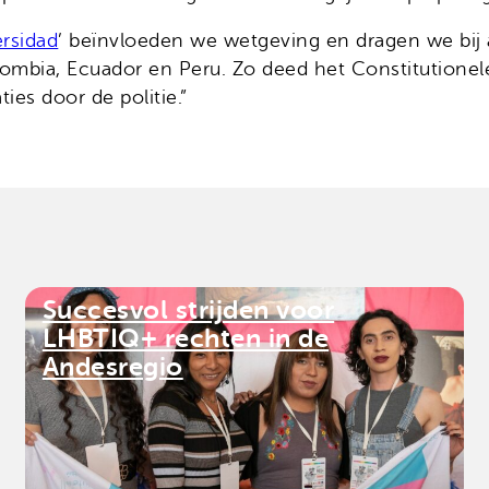
ersidad
’ beïnvloeden we wetgeving en dragen we bij 
lombia, Ecuador en Peru. Zo deed het Constitutionele 
ties door de politie.”
Succesvol strijden voor
LHBTIQ+ rechten in de
Andesregio