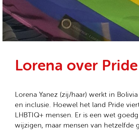
Onze organisatie
Moedige mensen
Hivos in je testament
Onze successen
Noodfonds voor activisten
Jaarverslag
Veelgestelde vragen
Contact
Lorena over Pride 
Lorena Yanez (zij/haar) werkt in Bolivi
en inclusie. Hoewel het land Pride vie
LHBTIQ+ mensen. Er is een wet goedge
wijzigen, maar mensen van hetzelfde 