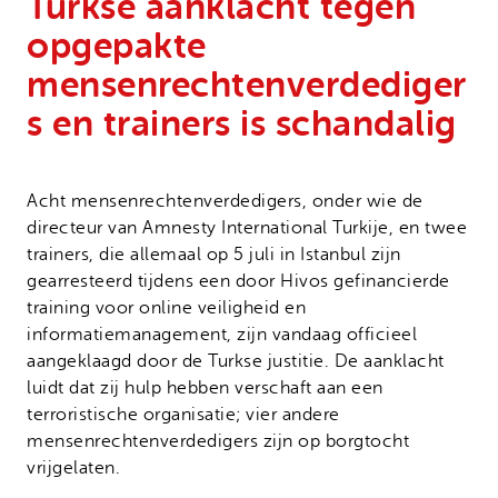
Turkse aanklacht tegen
Onze successen
Noodfonds voor activisten
opgepakte
Jaarverslag
mensenrechtenverdediger
Veelgestelde vragen
s en trainers is schandalig
Contact
Acht mensenrechtenverdedigers, onder wie de
directeur van Amnesty International Turkije, en twee
trainers, die allemaal op 5 juli in Istanbul zijn
gearresteerd tijdens een door Hivos gefinancierde
training voor online veiligheid en
informatiemanagement, zijn vandaag officieel
aangeklaagd door de Turkse justitie. De aanklacht
luidt dat zij hulp hebben verschaft aan een
terroristische organisatie; vier andere
mensenrechtenverdedigers zijn op borgtocht
vrijgelaten.