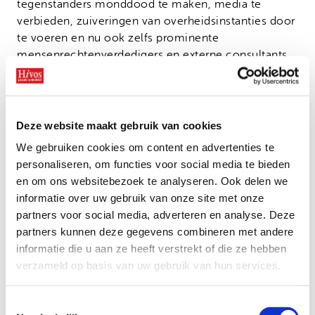
tegenstanders monddood te maken, media te
verbieden, zuiveringen van overheidsinstanties door
te voeren en nu ook zelfs prominente
mensenrechtenverdedigers en externe consultants
die staan voor een open rechtvaardige samenleving
met vrijheid van meningsuiting op te sluiten.
Het is zeer verontrustend dat de rechterlijke macht
Deze website maakt gebruik van cookies
in Turkije de aanklacht niet direct verwerpt als zijnde
We gebruiken cookies om content en advertenties te
totaal ongegrond, en doet het ergste vrezen over
personaliseren, om functies voor social media te bieden
haar onafhankelijkheid. Onvoorwaardelijke vrijspraak
en om ons websitebezoek te analyseren. Ook delen we
zou de enige juiste beslissing zijn voor iedere
informatie over uw gebruik van onze site met onze
rechter met gezond verstand.
partners voor social media, adverteren en analyse. Deze
Kom in actie en teken de petitie via de Nederlandse
partners kunnen deze gegevens combineren met andere
website of
stuur een mail
via de internationale
informatie die u aan ze heeft verstrekt of die ze hebben
website van Amnesty International om dit onrecht
verzameld op basis van uw gebruik van hun services.
tegen te gaan en te vragen om onmiddellijke
vrijlating van alle mensenrechtenverdedigers in
Toestemmingsselectie
Turkije.