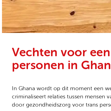
Onze organisatie
Moedige mensen
Hivos in je testament
Onze successen
Noodfonds voor activisten
Jaarverslag
Veelgestelde vragen
Contact
Vechten voor een
personen in Gha
In Ghana wordt op dit moment een we
criminaliseert relaties tussen mensen
door gezondheidszorg voor trans pers