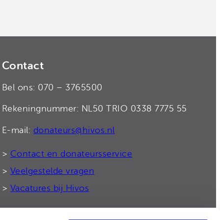
Contact
Bel ons: 070 – 3765500
Rekeningnummer: NL50 TRIO 0338 7775 55
E-mail:
donateurs@hivos.nl
>
Contact en donateursservice
>
Veelgestelde vragen
>
Vacatures bij Hivos