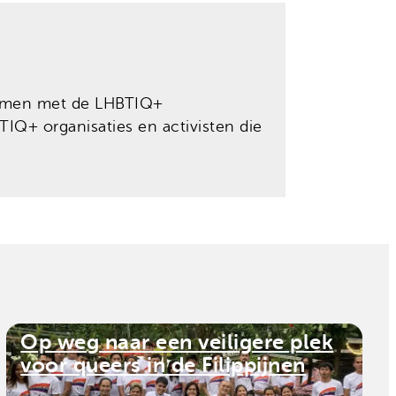
samen met de LHBTIQ+
Q+ organisaties en activisten die
Op weg naar een veiligere plek
voor queers in de Filippijnen