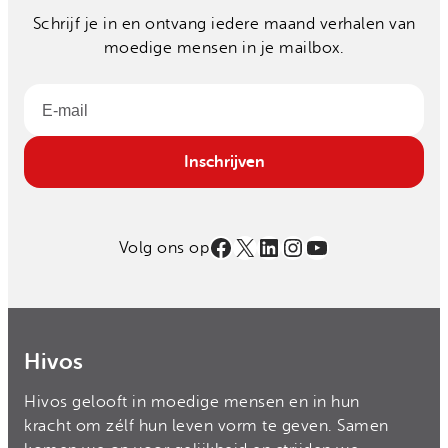
Schrijf je in en ontvang iedere maand verhalen van
moedige mensen in je mailbox.
Email
Inschrijven
Facebook
X
LinkedIn
Instagram
YouTube
Volg ons op
Hivos
Hivos gelooft in moedige mensen en in hun
kracht om zélf hun leven vorm te geven. Samen