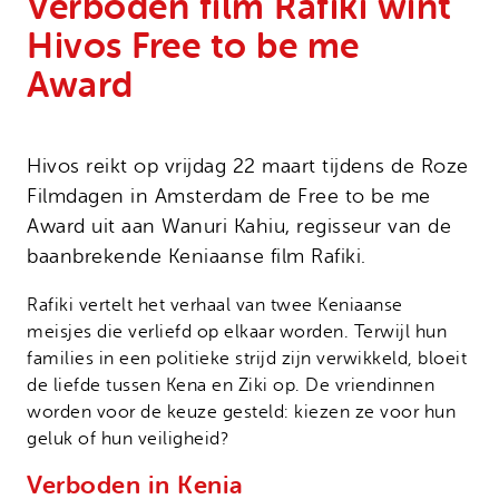
Verboden film Rafiki wint
Onze successen
Noodfonds voor activisten
Hivos Free to be me
Jaarverslag
Award
Veelgestelde vragen
Contact
Hivos reikt op vrijdag 22 maart tijdens de Roze
Filmdagen in Amsterdam de Free to be me
Award uit aan Wanuri Kahiu, regisseur van de
baanbrekende Keniaanse film Rafiki.
Rafiki vertelt het verhaal van twee Keniaanse
meisjes die verliefd op elkaar worden. Terwijl hun
families in een politieke strijd zijn verwikkeld, bloeit
de liefde tussen Kena en Ziki op. De vriendinnen
worden voor de keuze gesteld: kiezen ze voor hun
geluk of hun veiligheid?
Verboden in Kenia