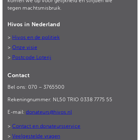
komen we op voor gelijkheid en strijden we
tegen machtsmisbruik.
Hivos in Nederland
>
Hivos en de politiek
>
Onze visie
>
Postcode Loterij
Contact
Bel ons: 070 – 3765500
Rekeningnummer: NL50 TRIO 0338 7775 55
E-mail:
donateurs@hivos.nl
>
Contact en donateursservice
>
Veelgestelde vragen