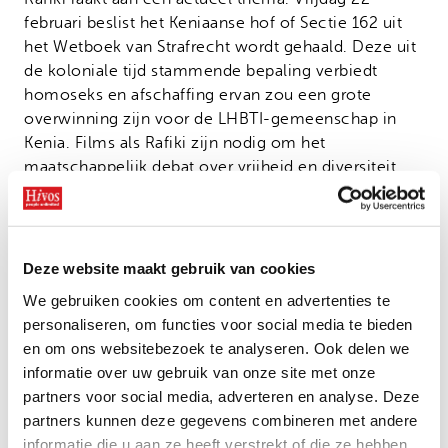
februari beslist het Keniaanse hof of Sectie 162 uit
het Wetboek van Strafrecht wordt gehaald. Deze uit
de koloniale tijd stammende bepaling verbiedt
homoseks en afschaffing ervan zou een grote
overwinning zijn voor de LHBTI-gemeenschap in
Kenia. Films als Rafiki zijn nodig om het
maatschappelijk debat over vrijheid en diversiteit
aan te blijven wakkeren.
Hivos Free to be me Award
Deze website maakt gebruik van cookies
Dit jaar reikt Hivos voor
de tweede keer
de Free to
be me Award uit. Met de prijs wordt een film
We gebruiken cookies om content en advertenties te
onderscheiden die sterk bijdraagt aan de acceptatie
personaliseren, om functies voor social media te bieden
van LHBTI’s in een land waar dat niet
en om ons websitebezoek te analyseren. Ook delen we
vanzelfsprekend is. De Award is een blijk van
informatie over uw gebruik van onze site met onze
waardering voor de maker en geeft deze een extra
partners voor social media, adverteren en analyse. Deze
podium. Juist in landen waar vrijheid van
partners kunnen deze gegevens combineren met andere
meningsuiting niet vanzelfsprekend is, moeten
informatie die u aan ze heeft verstrekt of die ze hebben