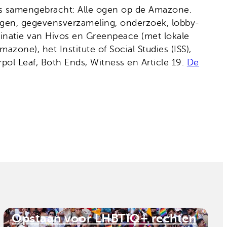
es samengebracht: Alle ogen op de Amazone.
gen, gegevensverzameling, onderzoek, lobby-
natie van Hivos en Greenpeace (met lokale
one), het Institute of Social Studies (ISS),
rpol Leaf, Both Ends, Witness en Article 19.
De
Opstaan voor LHBTIQ+ rechten