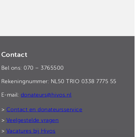
Contact
Bel ons: 070 – 3765500
Rekeningnummer: NL50 TRIO 0338 7775 55
E-mail:
donateurs@hivos.nl
>
Contact en donateursservice
>
Veelgestelde vragen
>
Vacatures bij Hivos