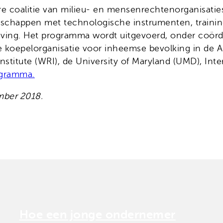
re coalitie van milieu- en mensenrechtenorganisati
chappen met technologische instrumenten, trainin
ng. Het programma wordt uitgevoerd, onder coördi
koepelorganisatie voor inheemse bevolking in de Amaz
stitute (WRI), de University of Maryland (UMD), Inte
ogramma.
mber 2018.
Hoe een jonge ondernemer