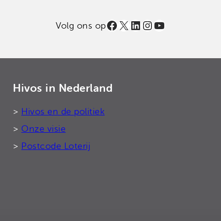
Facebook
X
LinkedIn
Instagram
YouTube
Volg ons op
Hivos in Nederland
>
Hivos en de politiek
>
Onze visie
>
Postcode Loterij