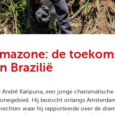
Amazone: de toekom
 Brazilië
 André Karipuna, een jonge charismatische
zonegebied. Hij bezocht onlangs Amsterdam
echten waar hij rapporteerde over de drama