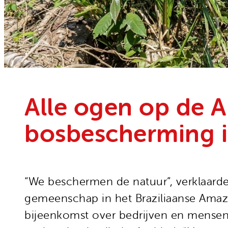
Onze organisatie
Moedige mensen
Hivos in je testament
Onze successen
Noodfonds voor activisten
Jaarverslag
Veelgestelde vragen
Contact
Alle ogen op de 
bosbescherming in
“We beschermen de natuur”, verklaarde
gemeenschap in het Braziliaanse Ama
bijeenkomst over bedrijven en mensenr