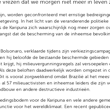
e vrezen dat we morgen niet meer in leven z
ijn, worden geconfronteerd met ernstige bedreiging
tgeving. In het licht van de veranderende politieke
e Karipuna zich waarschijnlijk nog meer zorgen ov
 angst dat de bescherming van de inheemse bevolk
 Bolsonaro, verklaarde tijdens zijn verkiezingscampa
 hij beloofde de bestaande beschermde gebieden te
 krijgt, hij milieuvergunningsregels zal versoepele
. Als deze beloften daadwerkelijk worden omgezet in 
it is vooral zorgwekkend omdat Brazilië al het meest
al 57 milieuactivisten en inheemse leiders die zijn
dbouw en andere destructieve industrieën.
oedingsbodem voor de Karipuna en vele andere gem
 functie voor het wereldklimaat. Een recent gepublic