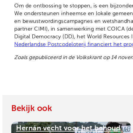
Om de ontbossing te stoppen, is een bijzonde
We ondersteunen inheemse en lokale gemeens
en bewustwordingscampagnes en wetshandhavi
partner CIMI), in samenwerking met COICA (de 
Digital Democracy (DD), het World Resources In
Nederlandse Postcodeloterij financiert het pr
Zoals gepubliceerd in de Volkskrant op 14 nove
Bekijk ook
Hernán vecht voor het behoud