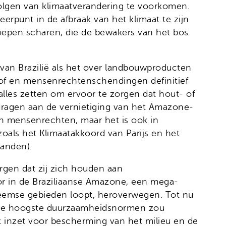
olgen van klimaatverandering te voorkomen.
erpunt in de afbraak van het klimaat te zijn
epen scharen, die de bewakers van het bos
 van Brazilië als het over landbouwproducten
of en mensenrechtenschendingen definitief
lles zetten om ervoor te zorgen dat hout- of
jdragen aan de vernietiging van het Amazone-
an mensenrechten, maar het is ook in
oals het Klimaatakkoord van Parijs en het
landen).
rgen dat zij zich houden aan
or in de Braziliaanse Amazone, een mega-
nheemse gebieden loopt, heroverwegen. Tot nu
an de hoogste duurzaamheidsnormen zou
erk inzet voor bescherming van het milieu en de