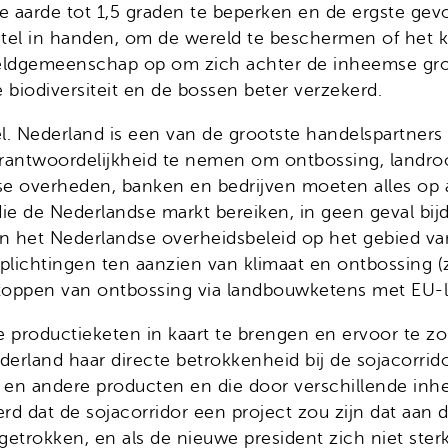
aarde tot 1,5 graden te beperken en de ergste gev
tel in handen, om de wereld te beschermen of het ke
eldgemeenschap op om zich achter de inheemse gro
 biodiversiteit en de bossen beter verzekerd.
el. Nederland is een van de grootste handelspartners
antwoordelijkheid te nemen om ontbossing, landro
se overheden, banken en bedrijven moeten alles op a
ie de Nederlandse markt bereiken, in geen geval bi
van het Nederlandse overheidsbeleid op het gebied v
ichtingen ten aanzien van klimaat en ontbossing (z
stoppen van ontbossing via landbouwketens met EU-
 productieketen in kaart te brengen en ervoor te zo
land haar directe betrokkenheid bij de sojacorrid
ja en andere producten en die door verschillende i
eerd dat de sojacorridor een project zou zijn dat a
el getrokken, en als de nieuwe president zich niet st