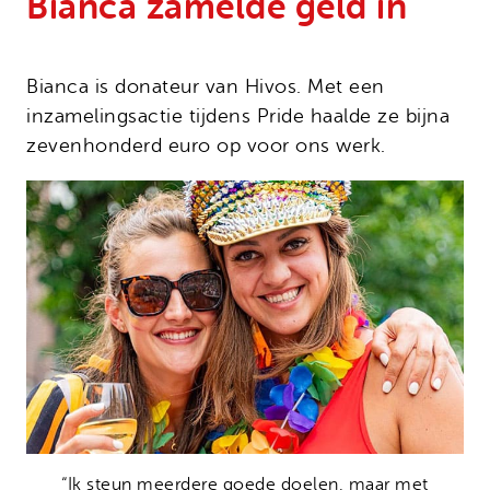
Bianca zamelde geld in
Onze successen
Noodfonds voor activisten
Jaarverslag
Veelgestelde vragen
Bianca is donateur van Hivos. Met een
inzamelingsactie tijdens Pride haalde ze bijna
Contact
zevenhonderd euro op voor ons werk.
“Ik steun meerdere goede doelen, maar met