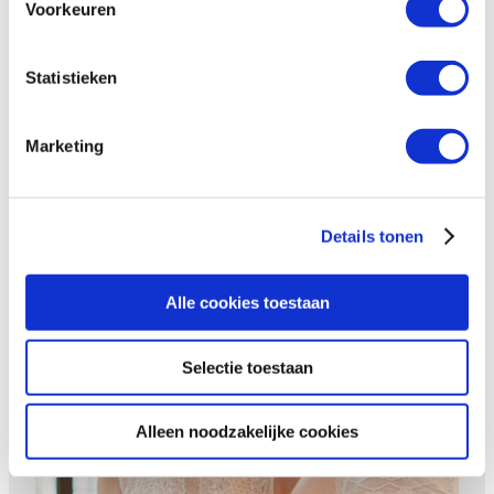
Voorkeuren
Sioejeng Tsao ontwierp een
Statistieken
longsleeve
Marketing
Details tonen
Alle cookies toestaan
Een bruiloft met impact
Selectie toestaan
Alleen noodzakelijke cookies