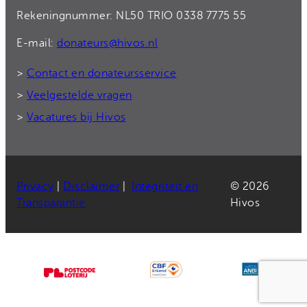
Rekeningnummer: NL50 TRIO 0338 7775 55
E-mail:
donateurs@hivos.nl
>
Contact en donateursservice
>
Veelgestelde vragen
>
Vacatures bij Hivos
Privacy
|
Disclaimer
|
Integriteit en
© 2026
Transparantie
Hivos