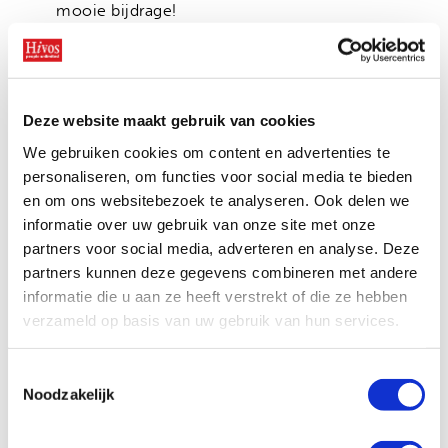
mooie bijdrage!
Wil jij ook geld ophalen voor Hivos?
Laat je
Deze website maakt gebruik van cookies
inspireren
!
We gebruiken cookies om content en advertenties te
personaliseren, om functies voor social media te bieden
en om ons websitebezoek te analyseren. Ook delen we
informatie over uw gebruik van onze site met onze
Bekijk ook
partners voor social media, adverteren en analyse. Deze
partners kunnen deze gegevens combineren met andere
Margo en Ayden doneren een
informatie die u aan ze heeft verstrekt of die ze hebben
deel van hun winst
verzameld op basis van uw gebruik van hun services.
Toestemmingsselectie
Noodzakelijk