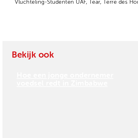
Vluchteling-Studenten UAF, Tear, Terre des H
Bekijk ook
Hoe een jonge ondernemer
voedsel redt in Zimbabwe