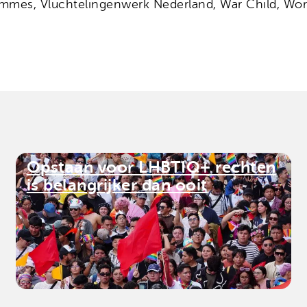
ommes, Vluchtelingenwerk Nederland, War Child, Wor
Opstaan voor LHBTIQ+ rechten
is belangrijker dan ooit