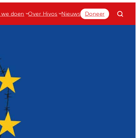
 we doen
Over Hivos
Nieuws
Doneer