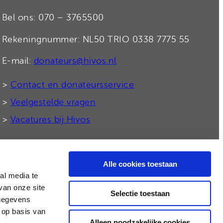
Bel ons: 070 – 3765500
Rekeningnummer: NL50 TRIO 0338 7775 55
E-mail:
donateurs@hivos.nl
>
Contact en donateursservice
>
Veelgestelde vragen
>
Vacatures bij Hivos
Alle cookies toestaan
© 2026 Hivos
al media te
van onze site
Selectie toestaan
 gegevens
 op basis van
Alleen noodzakelijke cookies