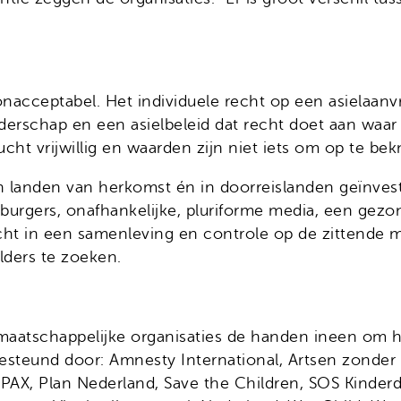
onacceptabel. Het individuele recht op een asielaanv
rschap en een asielbeleid dat recht doet aan waar Eu
ht vrijwillig en waarden zijn niet iets om op te bek
 in landen van herkomst én in doorreislanden geïnves
burgers, onafhankelijke, pluriforme media, een gezond
ht in een samenleving en controle op de zittende m
lders te zoeken.
el maatschappelijke organisaties de handen ineen o
t gesteund door: Amnesty International, Artsen zond
 PAX, Plan Nederland, Save the Children, SOS Kinderd