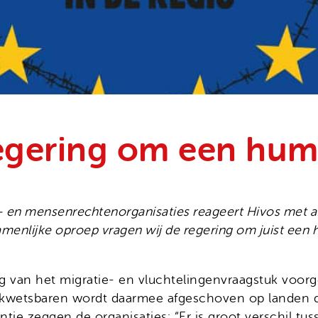
regering om een hum
- en mensenrechtenorganisaties reageert Hivos met
menlijke oproep vragen wij de regering om juist een h
ng van het migratie- en vluchtelingenvraagstuk voor
kwetsbaren wordt daarmee afgeschoven op landen die 
ntie zeggen de organisaties: “Er is groot verschil tu