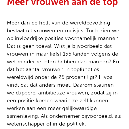
Meer vrouwen aan de top
Onze successen
Noodfonds voor activisten
Jaarverslag
Veelgestelde vragen
Meer dan de helft van de wereldbevolking
bestaat uit vrouwen en meisjes. Toch zien we
Contact
op invloedrijke posities voornamelijk mannen.
Dat is geen toeval. Wist je bijvoorbeeld dat
vrouwen in maar liefst 155 landen volgens de
wet minder rechten hebben dan mannen? En
dat het aantal vrouwen in topfuncties
wereldwijd onder de 25 procent ligt? Hivos
vindt dat dat anders moet. Daarom steunen
we dappere, ambitieuze vrouwen, zodat zij in
een positie komen waarin ze zelf kunnen
werken aan een meer gelijkwaardige
samenleving. Als ondernemer bijvoorbeeld, als
wetenschapper of in de politiek.