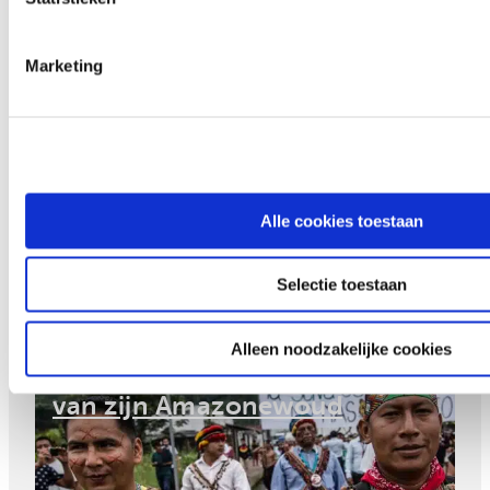
Marketing
Bekijk ook
Steun voor moedige activisten
in crisistijd
Alle cookies toestaan
Selectie toestaan
Alleen noodzakelijke cookies
Hernán vecht voor het behoud
van zijn Amazonewoud