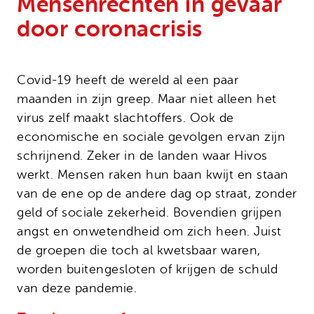
Mensenrechten in gevaar
Onze successen
Noodfonds voor activisten
door coronacrisis
Jaarverslag
Veelgestelde vragen
Contact
Covid-19 heeft de wereld al een paar
maanden in zijn greep. Maar niet alleen het
virus zelf maakt slachtoffers. Ook de
economische en sociale gevolgen ervan zijn
schrijnend. Zeker in de landen waar Hivos
werkt. Mensen raken hun baan kwijt en staan
van de ene op de andere dag op straat, zonder
geld of sociale zekerheid. Bovendien grijpen
angst en onwetendheid om zich heen. Juist
de groepen die toch al kwetsbaar waren,
worden buitengesloten of krijgen de schuld
van deze pandemie.