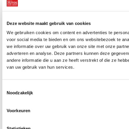
iedereen die dit leest om ons werk vandaag nog te
steunen met een donatie. Ieder bedrag is meer dan
welkom. Alvast heel erg bedankt!”
Deze website maakt gebruik van cookies
Wat Hivos doet
We gebruiken cookies om content en advertenties te persona
voor social media te bieden en om ons websitebezoek te an
De coronacrisis is ook een
we informatie over uw gebruik van onze site met onze partne
mensenrechtencrisis
. Kwetsbare groepen
adverteren en analyse. Deze partners kunnen deze gegeve
worden extra hard geraakt en ongelijkheid
andere informatie die u aan ze heeft verstrekt of die ze heb
groeit.
van uw gebruik van hun services.
Hivos werkt in 34 landen binnen 5 regio’s. In
noodfonds
elke regio is een
opgericht om
lokale mensenrechtenactivisten en hun
Toestemmingsselectie
organisaties te steunen.
Noodzakelijk
voedselpakketten
Er zijn inmiddels duizenden
hygiënische producten
en
uitgedeeld.
Voorkeuren
voorlichting
De noodfondsen maken ook
en
psychologische ondersteuning
mogelijk.
Statistieken