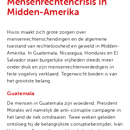
Mensenrechtencrisis in
Onze successen
Noodfonds voor activisten
Midden-Amerika
Jaarverslag
Veelgestelde vragen
Hivos maakt zich grote zorgen over
Contact
mensenrechtenschendingen en de algemene
toestand van rechteloosheid en geweld in Midden-
Amerika. In Guatemala, Nicaragua, Honduras en El
Salvador staan burgerlijke vrijheden steeds meer
onder druk en zijn mensenrechtenverdedigers in
feite vogelvrij verklaard. Tegenwicht bieden is van
het grootste belang.
Guatemala
De mensen in Guatemala zijn woedend. President
Morales wil namelijk de anti-corruptie campagne in
het land de nek omdraaien. Twee weken geleden
ontsloeg hij de belangrijkste corruptiebestrijder, Iván