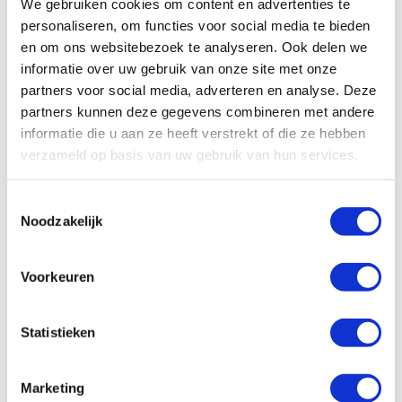
Actie
We gebruiken cookies om content en advertenties te
personaliseren, om functies voor social media te bieden
Deze voorbeelden zijn tekenend voor de algehele
en om ons websitebezoek te analyseren. Ook delen we
staat van de mensenrechten in dit deel van de
informatie over uw gebruik van onze site met onze
wereld. Honderden activisten en journalisten in
partners voor social media, adverteren en analyse. Deze
Midden-Amerika maken melding van intimidatie,
partners kunnen deze gegevens combineren met andere
arbitraire detentie en bedreiging. Hivos helpt hen
informatie die u aan ze heeft verstrekt of die ze hebben
onder meer via Nexos, een programma dat
verzameld op basis van uw gebruik van hun services.
gefinancierd wordt door het ministerie van
Buitenlandse Zaken. Wij nemen concrete actie
Toestemmingsselectie
opdat mensenrechtenverdedigers hun werk kunnen
Noodzakelijk
blijven doen en richten ons in het bijzonder op
vrouwenrechten, LGBT’s en inheemse groepen.
Voorkeuren
Maar de huidige situatie vraagt om meer. Om een
verenigd front van bestuurders, NGOs en lokale
mensenrechtengroepen. Iedereen die actief is op
Statistieken
het gebied van burgerrechten, of het nu
multilaterale organisaties zijn, universiteiten, media
Marketing
of overheden, moet zijn stem laten horen. De crisis