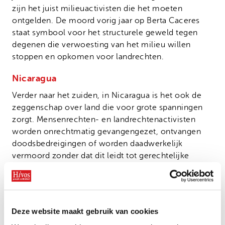
zijn het juist milieuactivisten die het moeten
ontgelden. De moord vorig jaar op Berta Caceres
staat symbool voor het structurele geweld tegen
degenen die verwoesting van het milieu willen
stoppen en opkomen voor landrechten.
Nicaragua
Verder naar het zuiden, in Nicaragua is het ook de
zeggenschap over land die voor grote spanningen
zorgt. Mensenrechten- en landrechtenactivisten
worden onrechtmatig gevangengezet, ontvangen
doodsbedreigingen of worden daadwerkelijk
vermoord zonder dat dit leidt tot gerechtelijke
vervolging. De regering faalt openlijk in het
beschermen van deze mensen. Sterker nog, het zijn
niet zelden veiligheidsbeambten zélf die
rechtstreeks betrokken zijn bij geweldsincidenten.
Deze website maakt gebruik van cookies