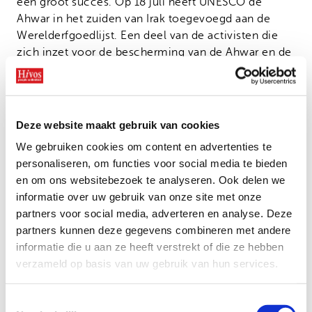
een groot succes. Op 18 juli heeft UNESCO de
Ahwar in het zuiden van Irak toegevoegd aan de
Werelderfgoedlijst. Een deel van de activisten die
zich inzet voor de bescherming van de Ahwar en de
leefomstandigheden en rechten van de
Moerasarabieren is getraind via het
CSO Capacity
Development in Iraq
programma.
Deze website maakt gebruik van cookies
De Hof van Eden
We gebruiken cookies om content en advertenties te
De Ahwar bestaat uit zeven onderdelen: drie
personaliseren, om functies voor social media te bieden
archeologische sites en vier draslandgebieden. De
en om ons websitebezoek te analyseren. Ook delen we
archeologische sites Uruk, Ur en Eridu,
informatie over uw gebruik van onze site met onze
overblijfselen van nederzettingen uit het Sumerische
partners voor social media, adverteren en analyse. Deze
tijdperk, worden door velen erkend als de oudste
partners kunnen deze gegevens combineren met andere
steden ter wereld. De eeuwenoude moerassen in
informatie die u aan ze heeft verstrekt of die ze hebben
Mesopotamië worden gevoed door het water uit de
verzameld op basis van uw gebruik van hun services.
Tigris en de Eufraat. Zij vormen het leefgebied van
de Moerasarabieren en van vele zeldzame
Toestemmingsselectie
vogelsoorten. Het gebied, dat ook wel de Hof van