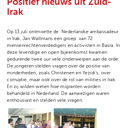
Positief nieuws uit Zuid-
Onze successen
Noodfonds voor activisten
Irak
Jaarverslag
Veelgestelde vragen
Op 13 juli ontmoette de Nederlandse ambassadeur
Contact
in Irak, Jan Waltmans een groep van 72
mensenrechtenverdedigers en activisten in Basra. In
deze levendige en open bijeenkomst kwamen
gedurende twee uur vele onderwerpen aan de orde.
De jongeren stelden vragen over de positie van
minderheden, zoals Christenen en Yezidi’s, over
corruptie, maar ook over de rol van milities in Irak.
En zij wilden weten hoe migranten worden
behandeld in Nederland. De aanwezigen waren
enthousiast en stelden vele vragen.