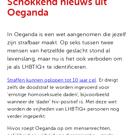
Schokkend nieuws uit
Onze successen
Noodfonds voor activisten
Oeganda
Jaarverslag
Veelgestelde vragen
Contact
In Oeganda is een wet aangenomen die jezelf
zijn strafbaar maakt. Op seks tussen twee
mensen van hetzelfde geslacht stond al
levenslang, maar nu is het ook verboden om
je als LHBTIQ+ te identificeren.
Straffen kunnen oplopen tot 10 jaar cel
. Er dreigt
zelfs de doodstraf te worden ingevoerd voor
‘ernstige homoseksuele daden’, bijvoorbeeld
wanneer de ‘dader’ hiv-positief is. Met deze wet
worden de vrijheden van LHBTIQ+ personen nog
verder ingeperkt.
Hivos roept Oeganda op om mensenrechten,