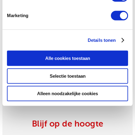
Marketing
Een donkere wolk boven
Details tonen
Oeganda: president
ondertekent anti-LHBTIQ+
Alle cookies toestaan
wet
Selectie toestaan
Alleen noodzakelijke cookies
Blijf op de hoogte