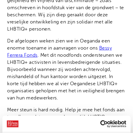
gelijkheid en vrijheid van discriminatie – zoals
omschreven in hoofdstuk vier van de grondwet – te
beschermen. Wij zijn diep geraakt door deze
vreselijke ontwikkeling en zijn solidair met alle
LHBTIQ+ personen.
De afgelopen weken zien we in Oeganda een
enorme toename in aanvragen voor ons
Bessy
Ferrera Fonds
. Met dit noodfonds ondersteunen we
LHBTIQ+ activisten in levensbedreigende situaties.
Bijvoorbeeld wanneer zij worden achtervolgd,
mishandeld of hun kantoor worden uitgezet. In
korte tijd hebben we al vier Oegandese LHBTIQ+
organisaties geholpen met het in veiligheid brengen
van hun medewerkers.
Meer steun is hard nodig. Help je mee het fonds aan
te vullen zodat we zoveel mogelijk LHBTIQ+
personen kunnen helpen?