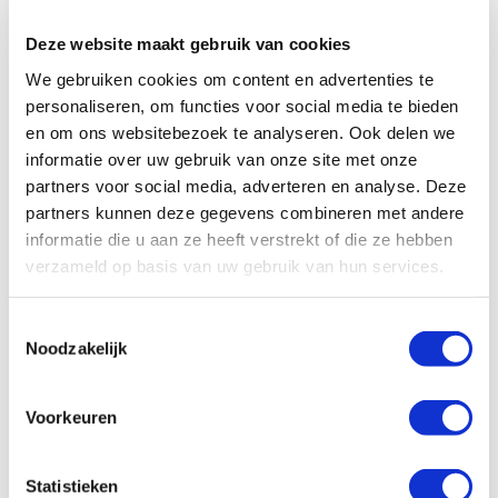
Deze website maakt gebruik van cookies
Bekijk ook
We gebruiken cookies om content en advertenties te
personaliseren, om functies voor social media te bieden
en om ons websitebezoek te analyseren. Ook delen we
Gracie Brendah Nanyunja wint
informatie over uw gebruik van onze site met onze
Hivos International Activist
partners voor social media, adverteren en analyse. Deze
Award
partners kunnen deze gegevens combineren met andere
informatie die u aan ze heeft verstrekt of die ze hebben
verzameld op basis van uw gebruik van hun services.
Toestemmingsselectie
Noodzakelijk
Sta op voor mensenrechten in
Oeganda
Voorkeuren
Statistieken