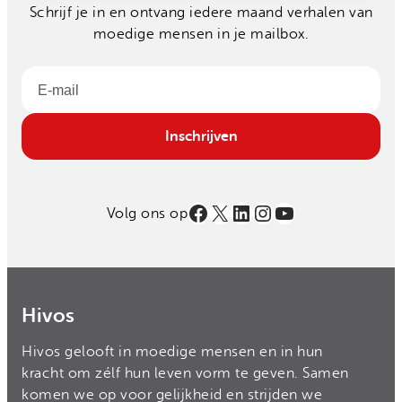
Schrijf je in en ontvang iedere maand verhalen van
moedige mensen in je mailbox.
Email
Inschrijven
Facebook
X
LinkedIn
Instagram
YouTube
Volg ons op
Hivos
Hivos gelooft in moedige mensen en in hun
kracht om zélf hun leven vorm te geven. Samen
komen we op voor gelijkheid en strijden we