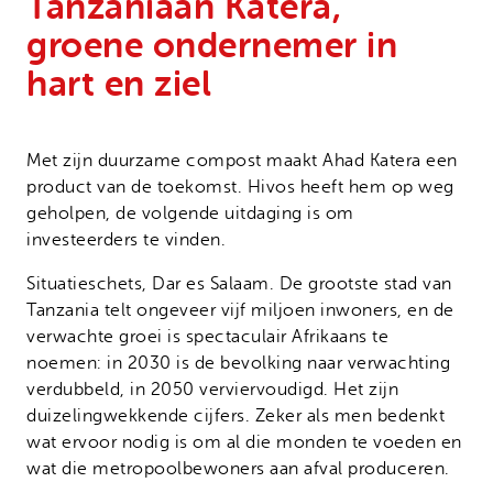
Tanzaniaan Katera,
Onze successen
Noodfonds voor activisten
groene ondernemer in
Jaarverslag
hart en ziel
Veelgestelde vragen
Contact
Met zijn duurzame compost maakt Ahad Katera een
product van de toekomst. Hivos heeft hem op weg
geholpen, de volgende uitdaging is om
investeerders te vinden.
Situatieschets, Dar es Salaam. De grootste stad van
Tanzania telt ongeveer vijf miljoen inwoners, en de
verwachte groei is spectaculair Afrikaans te
noemen: in 2030 is de bevolking naar verwachting
verdubbeld, in 2050 verviervoudigd. Het zijn
duizelingwekkende cijfers. Zeker als men bedenkt
wat ervoor nodig is om al die monden te voeden en
wat die metropoolbewoners aan afval produceren.