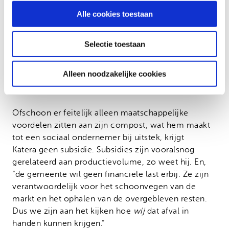
Vuilnisophaalbedrijven die afval inzamelen bij
Alle cookies toestaan
huishoudens, hotels, restaurants, scholen,
winkelcentra, besparen tijd en transportkosten, en
Selectie toestaan
betalen bij mij sowieso geen brengtarief.” Katera
kweekt goodwil en zorgt dat ze het spul bij hem
afleveren.
Alleen noodzakelijke cookies
Investeerders
Ofschoon er feitelijk alleen maatschappelijke
voordelen zitten aan zijn compost, wat hem maakt
tot een sociaal ondernemer bij uitstek, krijgt
Katera geen subsidie. Subsidies zijn vooralsnog
gerelateerd aan productievolume, zo weet hij. En,
“de gemeente wil geen financiële last erbij. Ze zijn
verantwoordelijk voor het schoonvegen van de
markt en het ophalen van de overgebleven resten.
Dus we zijn aan het kijken hoe
wij
dat afval in
handen kunnen krijgen.”