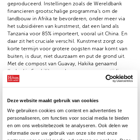
geproduceerd. Instellingen zoals de Wereldbank
financieren grootschalige programma’s om de
landbouw in Afrika te bevorderen, onder meer via
het subsidiëren van kunstmest, dat een land als
Tanzania voor 85% importeert, vooral uit China. En
daar zit het cruciale verschil. Kunstmest zorgt op
korte termijn voor grotere oogsten maar komt van
buiten, is duur, niet duurzaam en put de grond uit.
Met de compost van Guavay, Hakika genaamd
(‘zeker’ in Swahili), gaan boeren pas na een tijdje
meer produceren, maar het is van eigen bodem, en
de kwaliteit van hun grond verbetert significant. Het
spul is 100% organisch en je hoeft er op den duur
Deze website maakt gebruik van cookies
steeds minder van te gebruiken; een triple win in
feite. In plaats van twee zakken kunstmest heeft een
We gebruiken cookies om content en advertenties te
boer bij aanvang vier zakken Hakika nodig, twee
personaliseren, om functies voor social media te bieden
keer zoveel dus. Katera zegt evenwel dat hij de
en om ons websitebezoek te analyseren. Ook delen we
concurrentie met de gesubsidieerde kunstmest aan
informatie over uw gebruik van onze site met onze
kan.