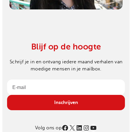
Hoe een jonge ondernemer
voedsel redt in Zimbabwe
Blijf op de hoogte
Schrijf je in en ontvang iedere maand verhalen van
moedige mensen in je mailbox.
Email
Inschrijven
Facebook
X
LinkedIn
Instagram
YouTube
Volg ons op