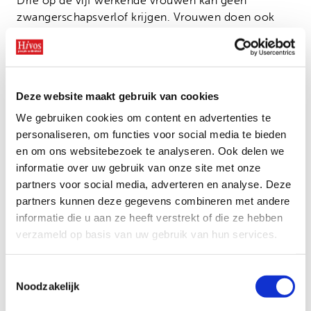
Drie op de vijf werkende vrouwen kan geen
zwangerschapsverlof krijgen. Vrouwen doen ook
twee keer meer huishoudelijk werk dan mannen. De
(onbetaalde) zorg voor kinderen en familieleden
komt ook vaker op vrouwen neer. Vrouwen doen
vaker ongeschoold en laagbetaald werk en zijn
Deze website maakt gebruik van cookies
vaker te vinden in informele en kwetsbare banen: in
ontwikkelingslanden is dat 4,6 procent hoger dan bij
We gebruiken cookies om content en advertenties te
mannen.
personaliseren, om functies voor social media te bieden
en om ons websitebezoek te analyseren. Ook delen we
Verandering brengt vooruitgang
informatie over uw gebruik van onze site met onze
partners voor social media, adverteren en analyse. Deze
Dit moet anders. Hoe krijg je bedrijven dan zo ver
partners kunnen deze gegevens combineren met andere
dat ze rekening houden met gender en de positie
informatie die u aan ze heeft verstrekt of die ze hebben
van vrouwen? Dat is vooral een
verzameld op basis van uw gebruik van hun services.
perspectiefverschuiving, ook bij de overheid. De
ambitie hoort verder te gaan dan convenanten en
Toestemmingsselectie
zelfregulering. Vrouwenrechten verdienen een
Noodzakelijk
volwaardige plaats in afspraken over internationaal
ondernemen. Alleen daarmee komt