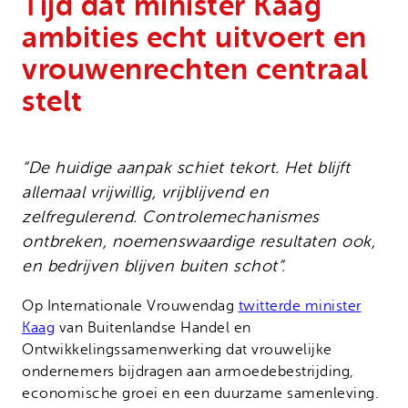
Tijd dat minister Kaag
Onze successen
Noodfonds voor activisten
ambities echt uitvoert en
Jaarverslag
vrouwenrechten centraal
Veelgestelde vragen
stelt
Contact
“De huidige aanpak schiet tekort. Het blijft
allemaal vrijwillig, vrijblijvend en
zelfregulerend. Controlemechanismes
ontbreken, noemenswaardige resultaten ook,
en bedrijven blijven buiten schot”.
Op Internationale Vrouwendag
twitterde minister
Kaag
van Buitenlandse Handel en
Ontwikkelingssamenwerking dat vrouwelijke
ondernemers bijdragen aan armoedebestrijding,
economische groei en een duurzame samenleving.