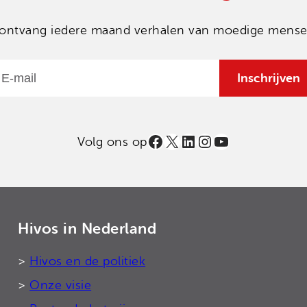
en ontvang iedere maand verhalen van moedige mensen
Email
Inschrijven
Facebook
X
LinkedIn
Instagram
YouTube
Volg ons op
Hivos in Nederland
>
Hivos en de politiek
>
Onze visie