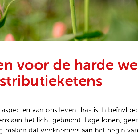
en voor de harde we
stributieketens
 aspecten van ons leven drastisch beïnvloed
ens aan het licht gebracht. Lage lonen, gee
g maken dat werknemers aan het begin van 