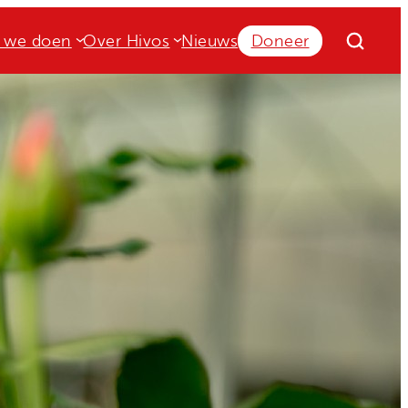
 we doen
Over Hivos
Nieuws
Doneer