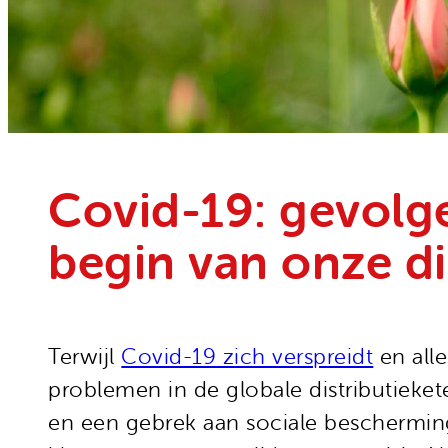
Onze organisatie
Moedige mensen
Hivos in je testament
Onze successen
Noodfonds voor activisten
Jaarverslag
Veelgestelde vragen
Contact
Covid-19: gevolg
begin van onze di
Terwijl
Covid-19 zich verspreidt
en alle
problemen in de globale distributieket
en een gebrek aan sociale beschermin