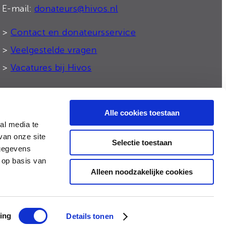
E-mail:
donateurs@hivos.nl
>
Contact en donateursservice
>
Veelgestelde vragen
>
Vacatures bij Hivos
Alle cookies toestaan
© 2026 Hivos
al media te
van onze site
Selectie toestaan
 gegevens
 op basis van
Alleen noodzakelijke cookies
ing
Details tonen