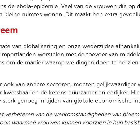
jdens de ebola-epidemie. Veel van de vrouwen die op
 kleine ruimtes wonen. Dit maakt hen extra gevoelig
steem
mate van globalisering en onze wederzijdse afhankel
jl importlanden worstelen met de toevoer van midde
e kans om de manier waarop we dingen doen te herzie
r ook van andere sectoren, moeten gelijkwaardiger 
 kwetsbaar en de ketens duurzamer en eerlijker. Hie
sterk genoeg in tijden van globale economische insta
an het verbeteren van de werkomstandigheden van bloe
 loon waarmee vrouwen kunnen voorzien in hun basis