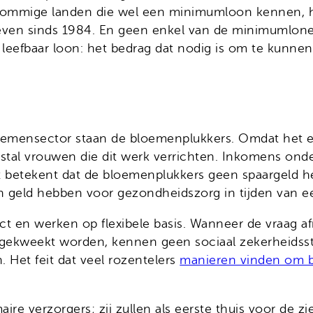
sommige landen die wel een minimumloon kennen, heb
en sinds 1984. En geen enkel van de minimumlonen
eefbaar loon: het bedrag dat nodig is om te kunnen 
loemensector staan de bloemenplukkers. Omdat het ee
al vrouwen die dit werk verrichten. Inkomens onder h
. Het betekent dat de bloemenplukkers geen spaarge
n geld hebben voor gezondheidszorg in tijden van e
 en werken op flexibele basis. Wanneer de vraag af
gekweekt worden, kennen geen sociaal zekerheidsst
. Het feit dat veel rozentelers
manieren vinden om b
maire verzorgers; zij zullen als eerste thuis voor de