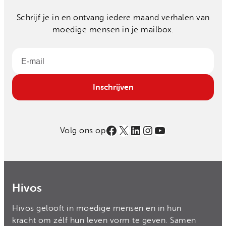
Schrijf je in en ontvang iedere maand verhalen van
moedige mensen in je mailbox.
Email
Inschrijven
Facebook
X
LinkedIn
Instagram
YouTube
Volg ons op
Hivos
Hivos gelooft in moedige mensen en in hun
kracht om zélf hun leven vorm te geven. Samen