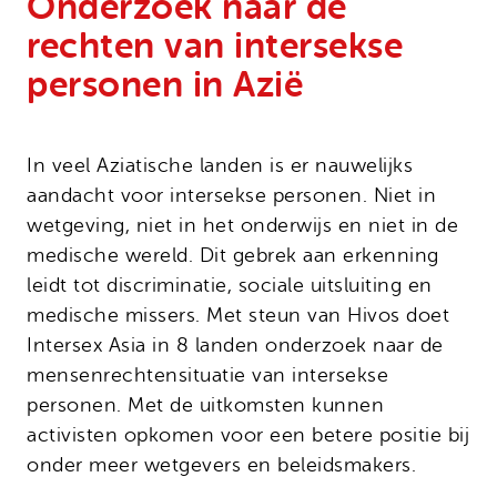
Onderzoek naar de
Onze successen
Noodfonds voor activisten
rechten van intersekse
Jaarverslag
personen in Azië
Veelgestelde vragen
Contact
In veel Aziatische landen is er nauwelijks
aandacht voor intersekse personen. Niet in
wetgeving, niet in het onderwijs en niet in de
medische wereld. Dit gebrek aan erkenning
leidt tot discriminatie, sociale uitsluiting en
medische missers. Met steun van Hivos doet
Intersex Asia in 8 landen onderzoek naar de
mensenrechtensituatie van intersekse
personen. Met de uitkomsten kunnen
activisten opkomen voor een betere positie bij
onder meer wetgevers en beleidsmakers.