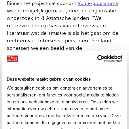
Binnen het project dat door ons
Voice-programma
wordt mogelijk gemaakt, doet de organisatie
onderzoek in 8 Aziatische landen. “We
onderzoeken op basis van interviews en
literatuur wat de situatie is als het gaat om de
rechten van intersekse personen. Per land
schetsen we een beeld van de
interseksebeweging en analyseren we de
problemen. Wat is bijvoorbeeld de impact van
bepaalde wetten? Uiteindelijk geven we
aanbevelingen om de situatie te verbeteren en
Deze website maakt gebruik van cookies
de problemen aan te pakken.”
We gebruiken cookies om content en advertenties te
personaliseren, om functies voor social media te bieden
Meer impact
en om ons websitebezoek te analyseren. Ook delen we
informatie over uw gebruik van onze site met onze
Met onderzoeksrapporten wil Intersex Asia activisten
partners voor social media, adverteren en analyse. Deze
ondersteunen bij het pleiten voor hun rechten. En
partners kunnen deze gegevens combineren met andere
zo wetgevers, beleidsmakers en de maatschappij