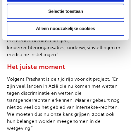
de taal of talen van het land zelf. Zo is de informatie
Selectie toestaan
voor iedereen toegankelijk.” Ook worden de
onderzoeksresultaten gebruikt in
bewustzijnsworkshops. “Intersekse-activisten geven
Alleen noodzakelijke cookies
deze workshops aan onder meer ministeries,
mensenrechteninstellingen,
kinderrechtenorganisaties, onderwijsinstellingen en
medische instellingen.”
Het juiste moment
Volgens Prashant is de tijd rijp voor dit project. “Er
zijn veel landen in Azië die nu komen met wetten
tegen discriminatie en wetten die
transgenderrechten erkennen. Maar er gebeurt nog
niet zo veel op het gebied van intersekse-rechten.
We moeten dus nu onze kans grijpen, zodat ook
hun belangen worden meegenomen in de
wetgeving.”