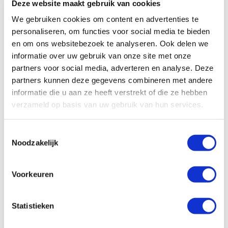
Deze website maakt gebruik van cookies
veel geweld is tegen LHBTI’s.
We gebruiken cookies om content en advertenties te
Stop de haatmisdrijven! Rechtvaardigheid, erkenning
personaliseren, om functies voor social media te bieden
en waardigheid voor iedereen!
en om ons websitebezoek te analyseren. Ook delen we
informatie over uw gebruik van onze site met onze
Hivos & Rutgers
partners voor social media, adverteren en analyse. Deze
partners kunnen deze gegevens combineren met andere
Right Here Right Now is een vijfjarig programma,
informatie die u aan ze heeft verstrekt of die ze hebben
geleid door Rutgers, dat jeugd, vrouwen en LHBTI-
verzameld op basis van uw gebruik van hun services.
organisaties samenbrengt om te werken aan betere,
inclusieve en toegankelijke seksuele en
reproductieve gezondheid en rechten. Hivos richt
Toestemmingsselectie
zich in het programma op de inclusie van seksuele,
Noodzakelijk
gender- of sekse-minderheden. In Latijns-Amerika is
Hivos verantwoordelijk voor het financiële
Voorkeuren
management van het programma.
Statistieken