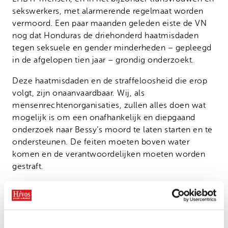
sekswerkers, met alarmerende regelmaat worden
vermoord. Een paar maanden geleden eiste de VN
nog dat Honduras de driehonderd haatmisdaden
tegen seksuele en gender minderheden – gepleegd
in de afgelopen tien jaar – grondig onderzoekt.
Deze haatmisdaden en de straffeloosheid die erop
volgt, zijn onaanvaardbaar. Wij, als
mensenrechtenorganisaties, zullen alles doen wat
mogelijk is om een onafhankelijk en diepgaand
onderzoek naar Bessy’s moord te laten starten en te
ondersteunen. De feiten moeten boven water
komen en de verantwoordelijken moeten worden
gestraft.
Deze misdaad heeft ons diep geraakt, maar
motiveert ons ook om onze betrokkenheid bij de
LHBTI-gemeenschap te vergroten en
mensenrechten te verdedigen, juist in landen waar