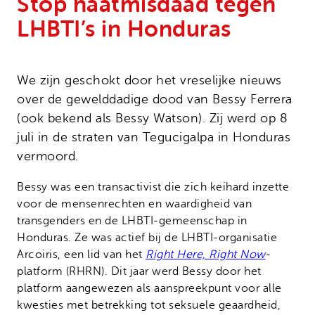
Stop haatmisdaad tegen
Onze successen
Noodfonds voor activisten
LHBTI’s in Honduras
Jaarverslag
Veelgestelde vragen
Contact
We zijn geschokt door het vreselijke nieuws
over de gewelddadige dood van Bessy Ferrera
(ook bekend als Bessy Watson). Zij werd op 8
juli in de straten van Tegucigalpa in Honduras
vermoord.
Bessy was een transactivist die zich keihard inzette
voor de mensenrechten en waardigheid van
transgenders en de LHBTI-gemeenschap in
Honduras. Ze was actief bij de LHBTI-organisatie
Arcoiris, een lid van het
Right Here, Right Now
-
platform (RHRN). Dit jaar werd Bessy door het
platform aangewezen als aanspreekpunt voor alle
kwesties met betrekking tot seksuele geaardheid,